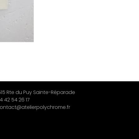
515 Rte du Puy Sainte-Réparade
4 42 54 26 17
ontact@atelierpolychrome.fr