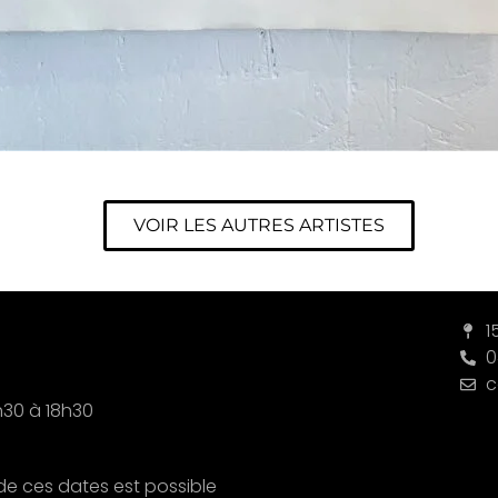
VOIR LES AUTRES ARTISTES
1
0
c
h30 à 18h30
de ces dates est possible